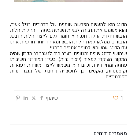
הדונג הוא למעשה הפרשה שומנית של הדבורים בגיל צעיר,
והוא משמש את הדבורה לבניית תשתית ביתה – החלות: חלות
הדבש וחלות הוולד. דונג הוא חומר גלם לייצור חלות הדבש.
הדבורים ממלאות את חלות הדבש ומאוחר יותר חותמות אותו
עם הדונג שמשמש כחומר אטימה הרמטי.
שימושי הדונג שונים ומגוונים. בעבר היה לו ערך רב מכיוון שהיה
המקור העיקרי למאור (ייצור נרות). בעידן המודרני חשיבותו
פחתה ומחירו ירד, וכיום הוא משמש לייצור משחות רפואיות
וקוסמטיות, ואקסים וכן לתעשייה נרחבת של מוצרי נרות
דקורטיביים.
1
שיתוף
מאמרים דומים