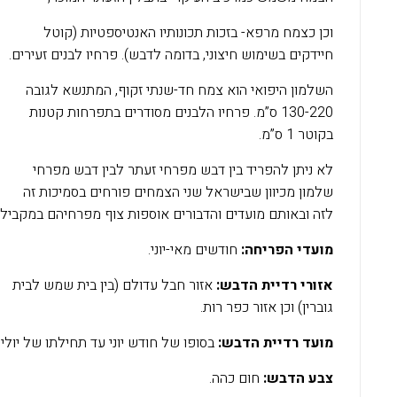
וכן כצמח מרפא- בזכות תכונותיו האנטיספטיות (קוטל
חיידקים בשימוש חיצוני, בדומה לדבש). פרחיו לבנים זעירים.
השלמון היפואי הוא צמח חד-שנתי זקוף, המתנשא לגובה
130-220 ס”מ. פרחיו הלבנים מסודרים בתפרחות קטנות
בקוטר 1 ס”מ.
לא ניתן להפריד בין דבש מפרחי זעתר לבין דבש מפרחי
שלמון מכיוון שבישראל שני הצמחים פורחים בסמיכות זה
לזה ובאותם מועדים והדבורים אוספות צוף מפרחיהם במקביל.
מועדי הפריחה:
חודשים מאי-יוני.
אזורי רדיית הדבש:
אזור חבל עדולם (בין בית שמש לבית
גוברין) וכן אזור כפר רות.
מועד רדיית הדבש:
בסופו של חודש יוני עד תחילתו של יולי.
צבע הדבש:
חום כהה.