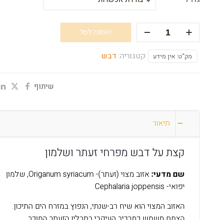
כמות
הוספה לסל
של
דבש
קטגוריה:
דבש
מק"ט:
אין מידע
זעתר
ושלמון
שיתוף
תיאור
קצת על דבש מפרחי זעתר ושלמון
שם מדעי:
אזוב מצוי (זעתר)- Origanum syriacum, שלמון
יפואי- Cephalaria joppensis
האזוב המצוי הוא שיח רב-שנתי, הנפוץ במזרח הים התיכון.
הצמח משמש כמרכיב העיקרי בתבלין הזעתר המוכר,