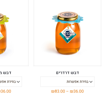
דבש דרדרים
דבש מר
טווח
₪
36.00
₪
83.00
–
₪
36.00
מחירים:
למוצר