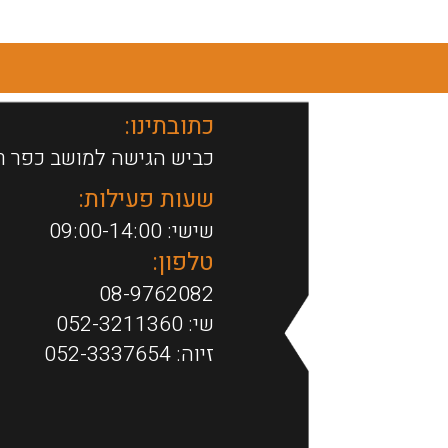
זה
עד
יש
מספר
סוגים.
ניתן
כתובתינו:
לבחור
כביש הגישה למושב כפר ר
את
האפשרויות
שעות פעילות:
בעמוד
שישי: 09:00-14:00
המוצר
טלפון:
08-9762082
שי:
052-3211360
זיוה:
052-3337654