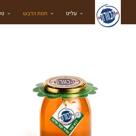
עלינו
חנות הדבש
טע