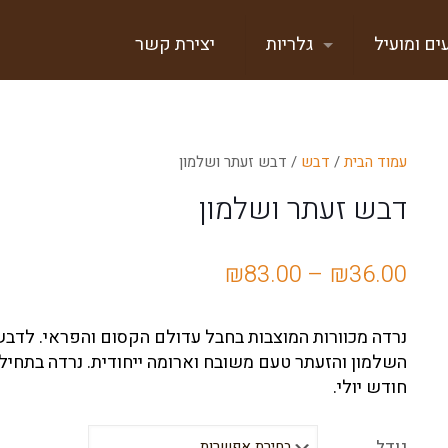
ים ומועיל
גלריות
יצירת קשר
עמוד הבית
/
דבש
/ דבש זעתר ושלמון
דבש זעתר ושלמון
טווח
₪
83.00
–
₪
36.00
מחירים:
נרדה מכוורות המוצבות בחבל עדולם הקסום והפראי. לדב
עד
השלמון והזעתר טעם משובח וארומה ייחודית. נרדה בתחיל
חודש יולי.
גודל