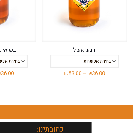
דבש אשל
דבש איקל
טווח
₪
36.00
₪
83.00
–
₪
36.00
מחירים:
למוצר
זה
עד
יש
מספר
סוגים.
ניתן
כתובתינו:
לבחור