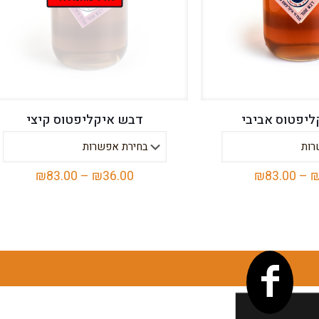
יפטוס אביבי
דבש איקליפטוס קיצי
טווח
טווח
₪
83.00
–
₪
36.00
₪
83.00
–
מחירים:
מחירים:
למוצר
למוצר
זה
זה
עד
עד
יש
יש
מספר
מספר
סוגים.
סוגים.
ניתן
ניתן
לבחור
לבחור