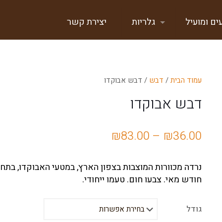
ים ומועיל
גלריות
יצירת קשר
עמוד הבית
/
דבש
/ דבש אבוקדו
דבש אבוקדו
טווח
₪
83.00
–
₪
36.00
מחירים:
נרדה מכוורות המוצבות בצפון הארץ, במטעי האבוקדו, בתח
עד
חודש מאי. צבעו חום. טעמו ייחודי.
גודל