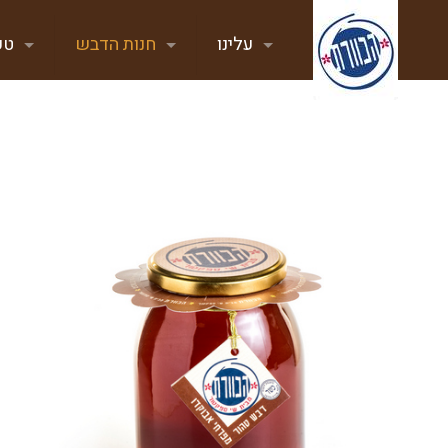
עלינו
חנות הדבש
טע