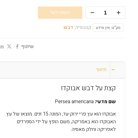
כמות
הוספה לסל
של
דבש
קטגוריה:
דבש
מק"ט:
אין מידע
אבוקדו
שיתוף
תיאור
קצת על דבש אבוקדו
שם מדעי:
Persea americana
אבוקדו הוא עץ פרי ירוק-עד, המונה 15 זנים. מוצאו של עץ
האבוקדו הוא באמריקה, משם הופץ על ידי הספרדים
לאפריקה וחלק מאסיה.