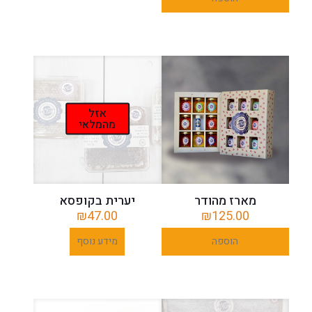
לסל
לסל
אזל
מהמלאי
מארז מהודר
יערית בקופסא
₪
47.00
₪
125.00
הוספה
מידע נוסף
לסל